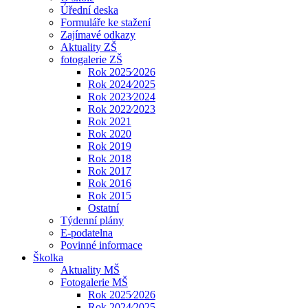
Úřední deska
Formuláře ke stažení
Zajímavé odkazy
Aktuality ZŠ
fotogalerie ZŠ
Rok 2025⁄2026
Rok 2024⁄2025
Rok 2023⁄2024
Rok 2022⁄2023
Rok 2021
Rok 2020
Rok 2019
Rok 2018
Rok 2017
Rok 2016
Rok 2015
Ostatní
Týdenní plány
E-podatelna
Povinné informace
Školka
Aktuality MŠ
Fotogalerie MŠ
Rok 2025⁄2026
Rok 2024⁄2025