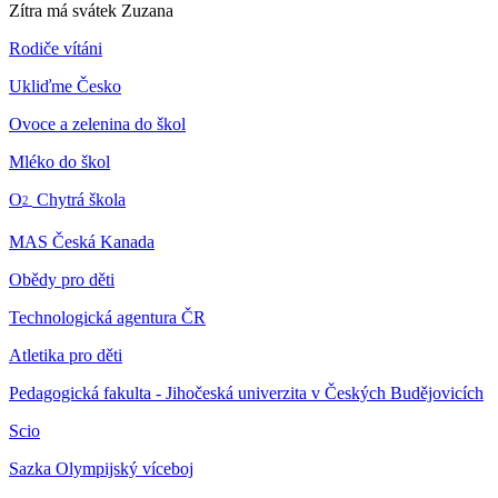
Zítra má svátek
Zuzana
Rodiče vítáni
Ukliďme Česko
Ovoce a zelenina do škol
Mléko do škol
O
Chytrá škola
2
MAS Česká Kanada
Obědy pro děti
Technologická agentura ČR
Atletika pro děti
Pedagogická fakulta - Jihočeská univerzita v Českých Budějovicích
Scio
Sazka Olympijský víceboj