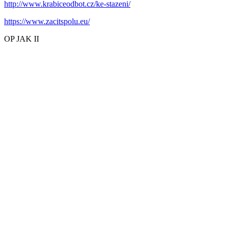
http://www.krabiceodbot.cz/ke-stazeni/
https://www.zacitspolu.eu/
OP JAK II