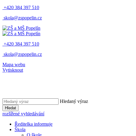
+420 384 397 510
skola@zspopelin.cz
+420 384 397 510
skola@zspopelin.cz
Mapa webu
Vytisknout
Hledaný výraz
Hledat
rozšířené vyhledávání
Ředitelka informuje
Škola
O škole