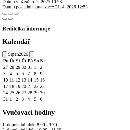
Datum vložení:
5. 5. 2025 10:53
Datum poslední aktualizace:
21. 4. 2026 12:53
Ředitelka informuje
Kalendář
Srpen
2026
Po
Út
St
Čt
Pá
So
Ne
27
28
29
30
31
1
2
3
4
5
6
7
8
9
10
11
12
13
14
15
16
17
18
19
20
21
22
23
24
25
26
27
28
29
30
31
1
2
3
4
5
6
Vyučovací hodiny
1. dopolední blok: 8:00 - 9:30
2. dopolední blok: 10:00 - 11:30