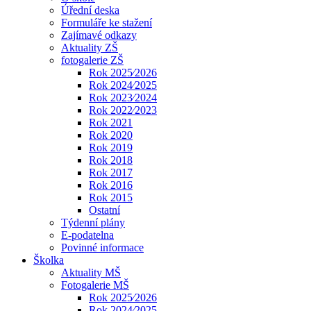
Úřední deska
Formuláře ke stažení
Zajímavé odkazy
Aktuality ZŠ
fotogalerie ZŠ
Rok 2025⁄2026
Rok 2024⁄2025
Rok 2023⁄2024
Rok 2022⁄2023
Rok 2021
Rok 2020
Rok 2019
Rok 2018
Rok 2017
Rok 2016
Rok 2015
Ostatní
Týdenní plány
E-podatelna
Povinné informace
Školka
Aktuality MŠ
Fotogalerie MŠ
Rok 2025⁄2026
Rok 2024⁄2025