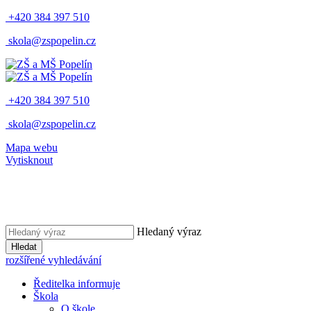
+420 384 397 510
skola@zspopelin.cz
+420 384 397 510
skola@zspopelin.cz
Mapa webu
Vytisknout
Hledaný výraz
Hledat
rozšířené vyhledávání
Ředitelka informuje
Škola
O škole