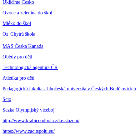
Ukliďme Česko
Ovoce a zelenina do škol
Mléko do škol
O
Chytrá škola
2
MAS Česká Kanada
Obědy pro děti
Technologická agentura ČR
Atletika pro děti
Pedagogická fakulta - Jihočeská univerzita v Českých Budějovicích
Scio
Sazka Olympijský víceboj
http://www.krabiceodbot.cz/ke-stazeni/
https://www.zacitspolu.eu/