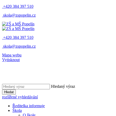
+420 384 397 510
skola@zspopelin.cz
+420 384 397 510
skola@zspopelin.cz
Mapa webu
Vytisknout
Hledaný výraz
Hledat
rozšířené vyhledávání
Ředitelka informuje
Škola
O škole