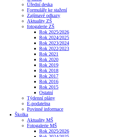
Úřední deska
Formuláře ke stažení
Zajímavé odkazy
Aktuality ZŠ
fotogalerie ZŠ
Rok 2025⁄2026
Rok 2024⁄2025
Rok 2023⁄2024
Rok 2022⁄2023
Rok 2021
Rok 2020
Rok 2019
Rok 2018
Rok 2017
Rok 2016
Rok 2015
Ostatní
Týdenní plány
E-podatelna
Povinné informace
Školka
Aktuality MŠ
Fotogalerie MŠ
Rok 2025⁄2026
Rok 2024⁄2025