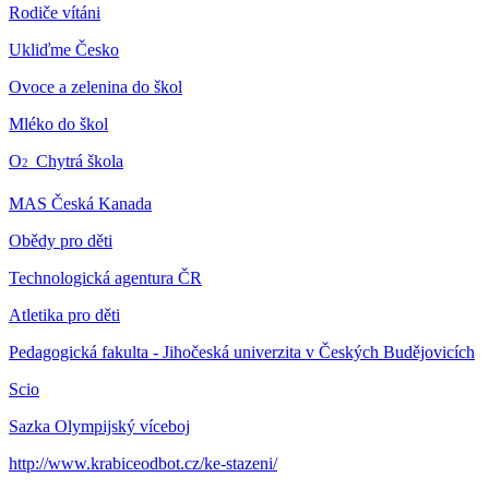
Rodiče vítáni
Ukliďme Česko
Ovoce a zelenina do škol
Mléko do škol
O
Chytrá škola
2
MAS Česká Kanada
Obědy pro děti
Technologická agentura ČR
Atletika pro děti
Pedagogická fakulta - Jihočeská univerzita v Českých Budějovicích
Scio
Sazka Olympijský víceboj
http://www.krabiceodbot.cz/ke-stazeni/