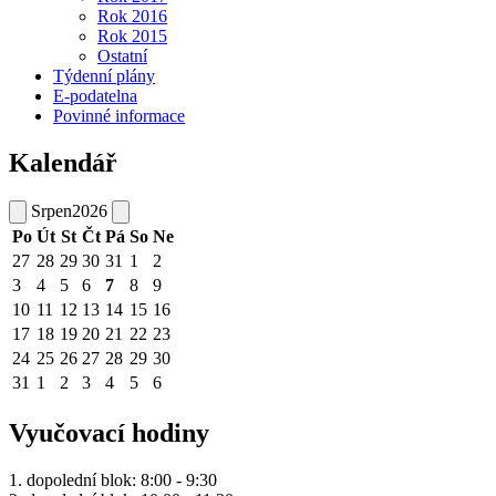
Rok 2016
Rok 2015
Ostatní
Týdenní plány
E-podatelna
Povinné informace
Kalendář
Srpen
2026
Po
Út
St
Čt
Pá
So
Ne
27
28
29
30
31
1
2
3
4
5
6
7
8
9
10
11
12
13
14
15
16
17
18
19
20
21
22
23
24
25
26
27
28
29
30
31
1
2
3
4
5
6
Vyučovací hodiny
1. dopolední blok: 8:00 - 9:30