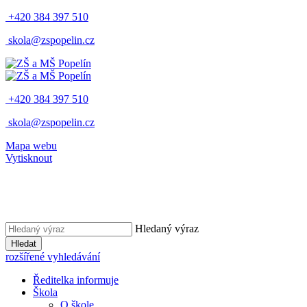
+420 384 397 510
skola@zspopelin.cz
+420 384 397 510
skola@zspopelin.cz
Mapa webu
Vytisknout
Hledaný výraz
Hledat
rozšířené vyhledávání
Ředitelka informuje
Škola
O škole