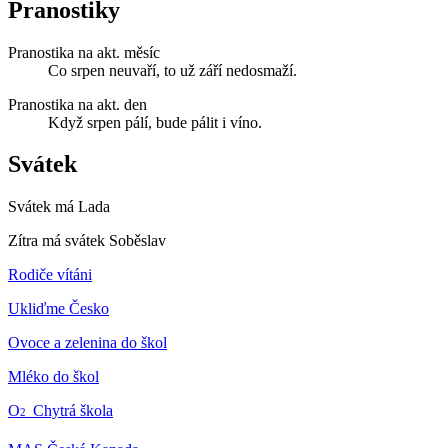
Pranostiky
Pranostika na akt. měsíc
Co srpen neuvaří, to už září nedosmaží.
Pranostika na akt. den
Když srpen pálí, bude pálit i víno.
Svátek
Svátek má
Lada
Zítra má svátek
Soběslav
Rodiče vítáni
Ukliďme Česko
Ovoce a zelenina do škol
Mléko do škol
O
Chytrá škola
2