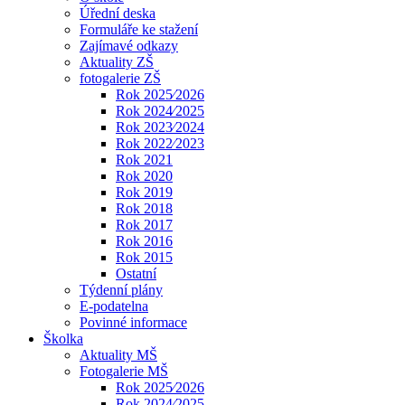
Úřední deska
Formuláře ke stažení
Zajímavé odkazy
Aktuality ZŠ
fotogalerie ZŠ
Rok 2025⁄2026
Rok 2024⁄2025
Rok 2023⁄2024
Rok 2022⁄2023
Rok 2021
Rok 2020
Rok 2019
Rok 2018
Rok 2017
Rok 2016
Rok 2015
Ostatní
Týdenní plány
E-podatelna
Povinné informace
Školka
Aktuality MŠ
Fotogalerie MŠ
Rok 2025⁄2026
Rok 2024⁄2025