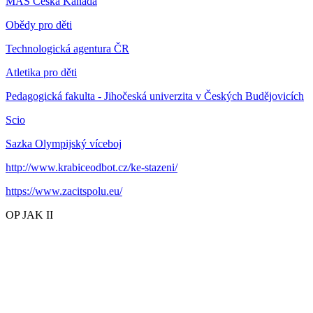
MAS Česká Kanada
Obědy pro děti
Technologická agentura ČR
Atletika pro děti
Pedagogická fakulta - Jihočeská univerzita v Českých Budějovicích
Scio
Sazka Olympijský víceboj
http://www.krabiceodbot.cz/ke-stazeni/
https://www.zacitspolu.eu/
OP JAK II